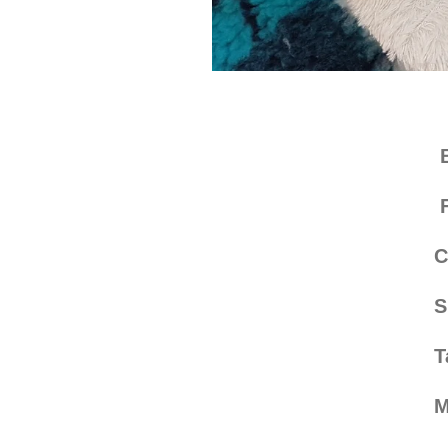
Bomm
Fed
Charl
Suu
Tar
Milo